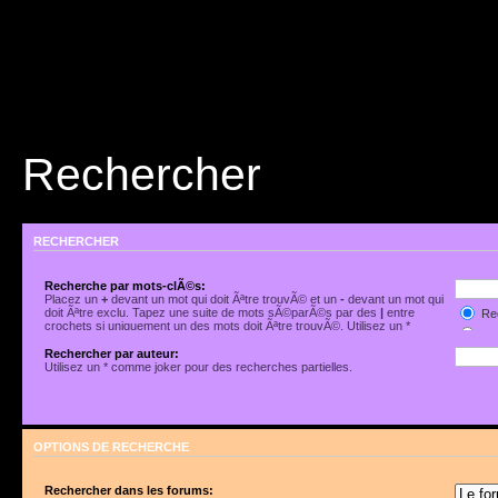
Rechercher
RECHERCHER
Recherche par mots-clÃ©s:
Placez un
+
devant un mot qui doit Ãªtre trouvÃ© et un
-
devant un mot qui
doit Ãªtre exclu. Tapez une suite de mots sÃ©parÃ©s par des
|
entre
Rec
crochets si uniquement un des mots doit Ãªtre trouvÃ©. Utilisez un *
Rec
comme joker pour des recherches partielles.
Rechercher par auteur:
Utilisez un * comme joker pour des recherches partielles.
OPTIONS DE RECHERCHE
Rechercher dans les forums: