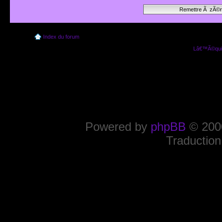
Index du forum
Lâ€™Ã©quip
Powered by
phpBB
© 2000
Traduction