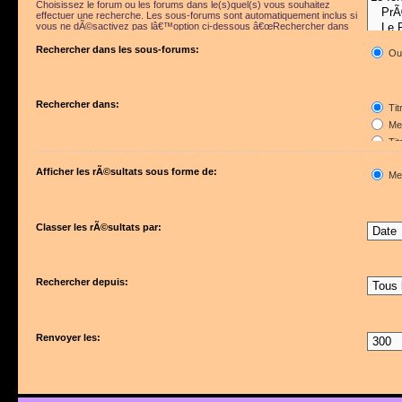
Choisissez le forum ou les forums dans le(s)quel(s) vous souhaitez
effectuer une recherche. Les sous-forums sont automatiquement inclus si
vous ne dÃ©sactivez pas lâ€™option ci-dessous â€œRechercher dans
les sous-forumsâ€.
Rechercher dans les sous-forums:
Ou
Rechercher dans:
Tit
Mes
Tit
Pre
Afficher les rÃ©sultats sous forme de:
Me
Classer les rÃ©sultats par:
Rechercher depuis:
Renvoyer les: