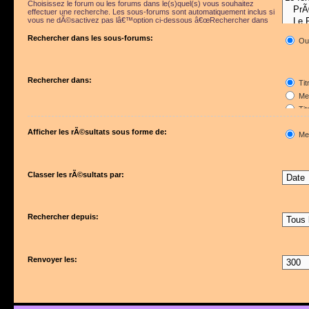
Choisissez le forum ou les forums dans le(s)quel(s) vous souhaitez
effectuer une recherche. Les sous-forums sont automatiquement inclus si
vous ne dÃ©sactivez pas lâ€™option ci-dessous â€œRechercher dans
les sous-forumsâ€.
Rechercher dans les sous-forums:
Ou
Rechercher dans:
Tit
Mes
Tit
Pre
Afficher les rÃ©sultats sous forme de:
Me
Classer les rÃ©sultats par:
Rechercher depuis:
Renvoyer les: