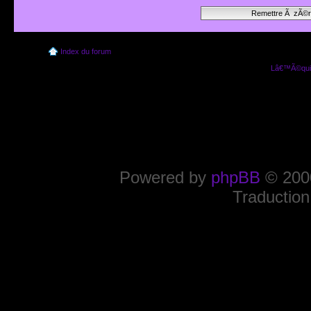
Index du forum
Lâ€™Ã©quip
Powered by
phpBB
© 2000
Traduction