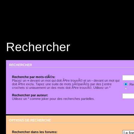
Rechercher
RECHERCHER
Recherche par mots-clÃ©s:
Placez un
+
devant un mot qui doit Ãªtre trouvÃ© et un
-
devant un mot qui
doit Ãªtre exclu. Tapez une suite de mots sÃ©parÃ©s par des
|
entre
Rec
crochets si uniquement un des mots doit Ãªtre trouvÃ©. Utilisez un *
Rec
comme joker pour des recherches partielles.
Rechercher par auteur:
Utilisez un * comme joker pour des recherches partielles.
OPTIONS DE RECHERCHE
Rechercher dans les forums: