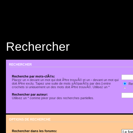
Rechercher
RECHERCHER
Recherche par mots-clÃ©s:
Placez un
+
devant un mot qui doit Ãªtre trouvÃ© et un
-
devant un mot qui
doit Ãªtre exclu. Tapez une suite de mots sÃ©parÃ©s par des
|
entre
Rec
crochets si uniquement un des mots doit Ãªtre trouvÃ©. Utilisez un *
Rec
comme joker pour des recherches partielles.
Rechercher par auteur:
Utilisez un * comme joker pour des recherches partielles.
OPTIONS DE RECHERCHE
Rechercher dans les forums: