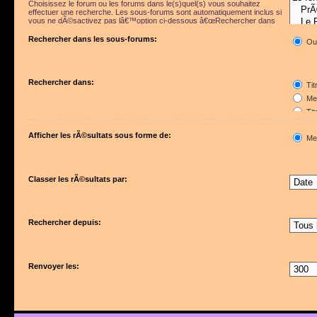
Choisissez le forum ou les forums dans le(s)quel(s) vous souhaitez
effectuer une recherche. Les sous-forums sont automatiquement inclus si
vous ne dÃ©sactivez pas lâ€™option ci-dessous â€œRechercher dans
les sous-forumsâ€.
Rechercher dans les sous-forums:
Ou
Rechercher dans:
Tit
Mes
Tit
Pre
Afficher les rÃ©sultats sous forme de:
Me
Classer les rÃ©sultats par:
Rechercher depuis:
Renvoyer les: