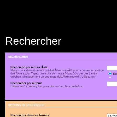
Rechercher
RECHERCHER
Recherche par mots-clÃ©s:
Placez un
+
devant un mot qui doit Ãªtre trouvÃ© et un
-
devant un mot qui
doit Ãªtre exclu. Tapez une suite de mots sÃ©parÃ©s par des
|
entre
Rec
crochets si uniquement un des mots doit Ãªtre trouvÃ©. Utilisez un *
Rec
comme joker pour des recherches partielles.
Rechercher par auteur:
Utilisez un * comme joker pour des recherches partielles.
OPTIONS DE RECHERCHE
Rechercher dans les forums: