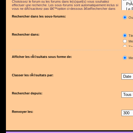
Choisissez le forum ou les forums dans le(s)quel(s) vous souhaitez
effectuer une recherche. Les sous-forums sont automatiquement inclus si
vous ne dÃ©sactivez pas lâ€™option ci-dessous â€œRechercher dans
les sous-forumsâ€.
Rechercher dans les sous-forums:
Ou
Rechercher dans:
Tit
Mes
Tit
Pre
Afficher les rÃ©sultats sous forme de:
Me
Classer les rÃ©sultats par:
Rechercher depuis:
Renvoyer les: