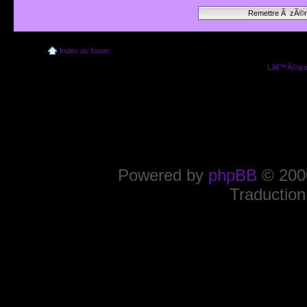
Index du forum
Lâ€™Ã©quip
Powered by
phpBB
© 2000
Traduction