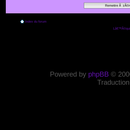
Index du forum
Lâ€™Ã©quip
Powered by
phpBB
© 2000
Traduction