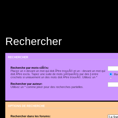
Rechercher
RECHERCHER
Recherche par mots-clÃ©s:
Placez un
+
devant un mot qui doit Ãªtre trouvÃ© et un
-
devant un mot qui
doit Ãªtre exclu. Tapez une suite de mots sÃ©parÃ©s par des
|
entre
Rec
crochets si uniquement un des mots doit Ãªtre trouvÃ©. Utilisez un *
Rec
comme joker pour des recherches partielles.
Rechercher par auteur:
Utilisez un * comme joker pour des recherches partielles.
OPTIONS DE RECHERCHE
Rechercher dans les forums: