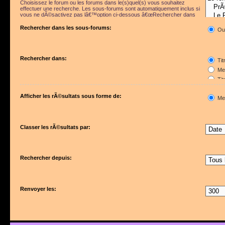
Choisissez le forum ou les forums dans le(s)quel(s) vous souhaitez
effectuer une recherche. Les sous-forums sont automatiquement inclus si
vous ne dÃ©sactivez pas lâ€™option ci-dessous â€œRechercher dans
les sous-forumsâ€.
Rechercher dans les sous-forums:
Ou
Rechercher dans:
Tit
Mes
Tit
Pre
Afficher les rÃ©sultats sous forme de:
Me
Classer les rÃ©sultats par:
Rechercher depuis:
Renvoyer les: