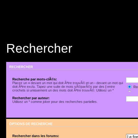
Rechercher
RECHERCHER
Recherche par mots-clÃ©s:
Placez un
+
devant un mot qui doit Ãªtre trouvÃ© et un
-
devant un mot qui
doit Ãªtre exclu. Tapez une suite de mots sÃ©parÃ©s par des
|
entre
Rec
crochets si uniquement un des mots doit Ãªtre trouvÃ©. Utilisez un *
Rec
comme joker pour des recherches partielles.
Rechercher par auteur:
Utilisez un * comme joker pour des recherches partielles.
OPTIONS DE RECHERCHE
Rechercher dans les forums: