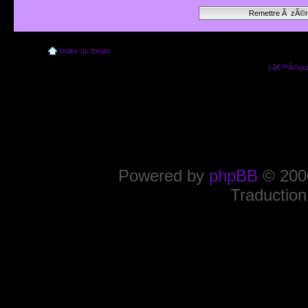
Index du forum
Lâ€™Ã©quip
Powered by
phpBB
© 2000
Traduction