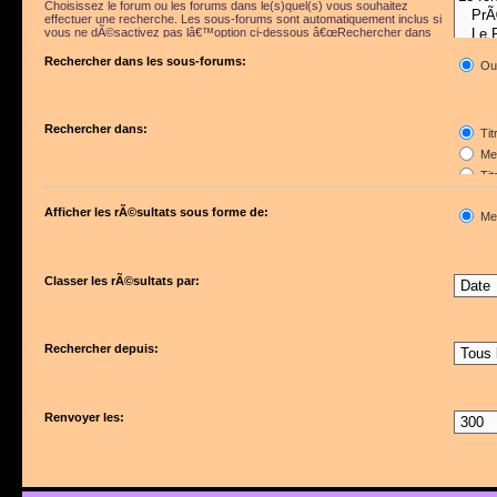
Choisissez le forum ou les forums dans le(s)quel(s) vous souhaitez
effectuer une recherche. Les sous-forums sont automatiquement inclus si
vous ne dÃ©sactivez pas lâ€™option ci-dessous â€œRechercher dans
les sous-forumsâ€.
Rechercher dans les sous-forums:
Ou
Rechercher dans:
Tit
Mes
Tit
Pre
Afficher les rÃ©sultats sous forme de:
Me
Classer les rÃ©sultats par:
Rechercher depuis:
Renvoyer les: