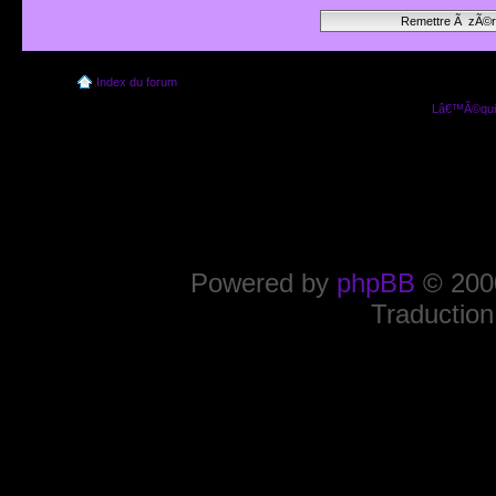
Index du forum
Lâ€™Ã©quip
Powered by
phpBB
© 2000
Traduction