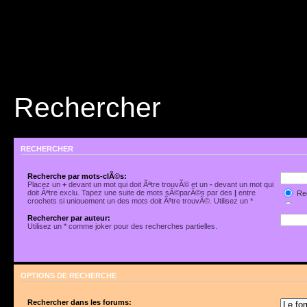
Rechercher
RECHERCHER
Recherche par mots-clÃ©s:
Placez un
+
devant un mot qui doit Ãªtre trouvÃ© et un
-
devant un mot qui
doit Ãªtre exclu. Tapez une suite de mots sÃ©parÃ©s par des
|
entre
Rec
crochets si uniquement un des mots doit Ãªtre trouvÃ©. Utilisez un *
Rec
comme joker pour des recherches partielles.
Rechercher par auteur:
Utilisez un * comme joker pour des recherches partielles.
OPTIONS DE RECHERCHE
Rechercher dans les forums: