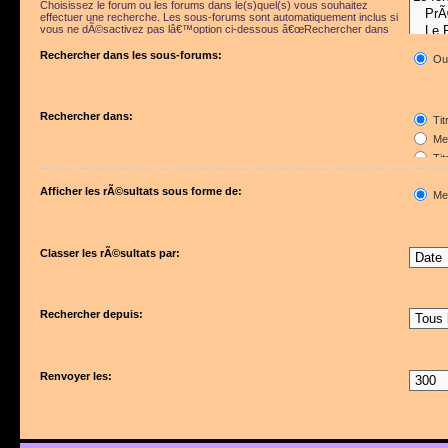
Choisissez le forum ou les forums dans le(s)quel(s) vous souhaitez
effectuer une recherche. Les sous-forums sont automatiquement inclus si
vous ne dÃ©sactivez pas lâ€™option ci-dessous â€œRechercher dans
les sous-forumsâ€.
Rechercher dans les sous-forums:
Ou
Rechercher dans:
Tit
Mes
Tit
Pre
Afficher les rÃ©sultats sous forme de:
Me
Classer les rÃ©sultats par:
Rechercher depuis:
Renvoyer les: