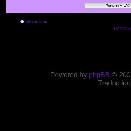
Index du forum
Lâ€™Ã©quip
Powered by
phpBB
© 2000
Traduction