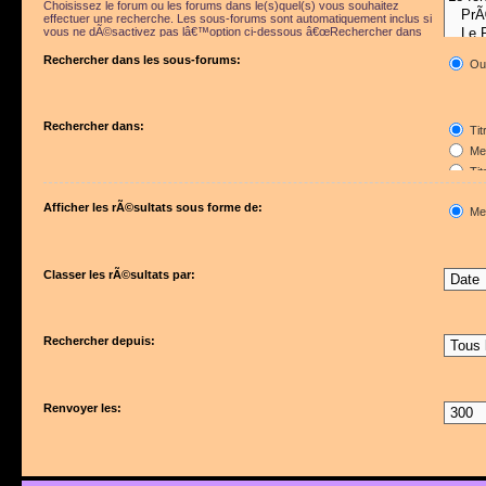
Choisissez le forum ou les forums dans le(s)quel(s) vous souhaitez
effectuer une recherche. Les sous-forums sont automatiquement inclus si
vous ne dÃ©sactivez pas lâ€™option ci-dessous â€œRechercher dans
les sous-forumsâ€.
Rechercher dans les sous-forums:
Ou
Rechercher dans:
Tit
Mes
Tit
Pre
Afficher les rÃ©sultats sous forme de:
Me
Classer les rÃ©sultats par:
Rechercher depuis:
Renvoyer les: