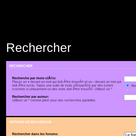
Rechercher
RECHERCHER
Recherche par mots-clÃ©s:
Placez un
+
devant un mot qui doit Ãªtre trouvÃ© et un
-
devant un mot qui
doit Ãªtre exclu. Tapez une suite de mots sÃ©parÃ©s par des
|
entre
Rec
crochets si uniquement un des mots doit Ãªtre trouvÃ©. Utilisez un *
Rec
comme joker pour des recherches partielles.
Rechercher par auteur:
Utilisez un * comme joker pour des recherches partielles.
OPTIONS DE RECHERCHE
Rechercher dans les forums: