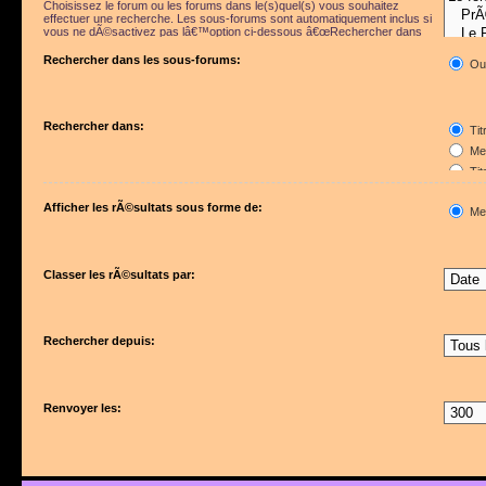
Choisissez le forum ou les forums dans le(s)quel(s) vous souhaitez
effectuer une recherche. Les sous-forums sont automatiquement inclus si
vous ne dÃ©sactivez pas lâ€™option ci-dessous â€œRechercher dans
les sous-forumsâ€.
Rechercher dans les sous-forums:
Ou
Rechercher dans:
Tit
Mes
Tit
Pre
Afficher les rÃ©sultats sous forme de:
Me
Classer les rÃ©sultats par:
Rechercher depuis:
Renvoyer les: