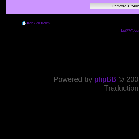
Index du forum
Lâ€™Ã©quip
Powered by
phpBB
© 2000
Traduction