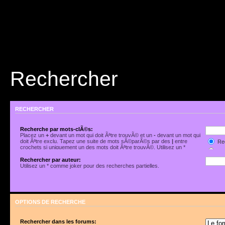
Rechercher
RECHERCHER
Recherche par mots-clÃ©s:
Placez un
+
devant un mot qui doit Ãªtre trouvÃ© et un
-
devant un mot qui
doit Ãªtre exclu. Tapez une suite de mots sÃ©parÃ©s par des
|
entre
Rec
crochets si uniquement un des mots doit Ãªtre trouvÃ©. Utilisez un *
Rec
comme joker pour des recherches partielles.
Rechercher par auteur:
Utilisez un * comme joker pour des recherches partielles.
OPTIONS DE RECHERCHE
Rechercher dans les forums: