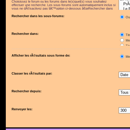
Choisissez le forum ou les forums dans le(s)quel(s) vous souhaitez
effectuer une recherche. Les sous-forums sont automatiquement inclus si
vous ne dÃ©sactivez pas lâ€™option ci-dessous â€œRechercher dans
les sous-forumsâ€.
Rechercher dans les sous-forums:
Ou
Rechercher dans:
Tit
Mes
Tit
Pre
Afficher les rÃ©sultats sous forme de:
Me
Classer les rÃ©sultats par:
Rechercher depuis:
Renvoyer les: