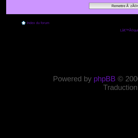
Index du forum
Lâ€™Ã©quip
Powered by
phpBB
© 2000
Traduction