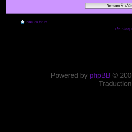
Index du forum
Lâ€™Ã©quip
Powered by
phpBB
© 2000
Traduction