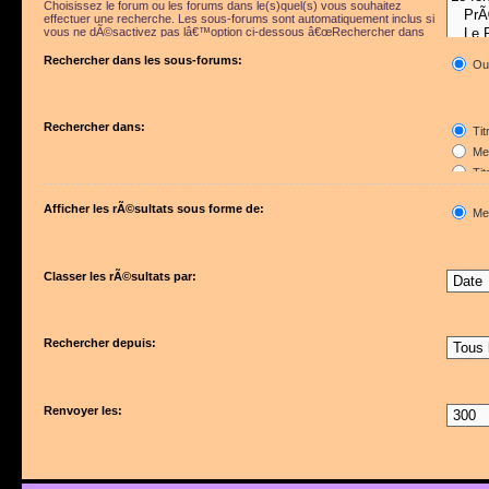
Choisissez le forum ou les forums dans le(s)quel(s) vous souhaitez
effectuer une recherche. Les sous-forums sont automatiquement inclus si
vous ne dÃ©sactivez pas lâ€™option ci-dessous â€œRechercher dans
les sous-forumsâ€.
Rechercher dans les sous-forums:
Ou
Rechercher dans:
Tit
Mes
Tit
Pre
Afficher les rÃ©sultats sous forme de:
Me
Classer les rÃ©sultats par:
Rechercher depuis:
Renvoyer les: