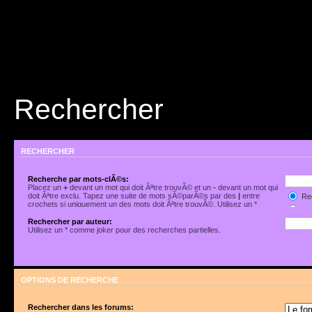
Rechercher
RECHERCHER
Recherche par mots-clÃ©s:
Placez un
+
devant un mot qui doit Ãªtre trouvÃ© et un
-
devant un mot qui
doit Ãªtre exclu. Tapez une suite de mots sÃ©parÃ©s par des
|
entre
Rec
crochets si uniquement un des mots doit Ãªtre trouvÃ©. Utilisez un *
Rec
comme joker pour des recherches partielles.
Rechercher par auteur:
Utilisez un * comme joker pour des recherches partielles.
OPTIONS DE RECHERCHE
Rechercher dans les forums: