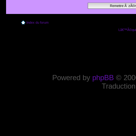
Index du forum
Lâ€™Ã©quip
Powered by
phpBB
© 2000
Traduction