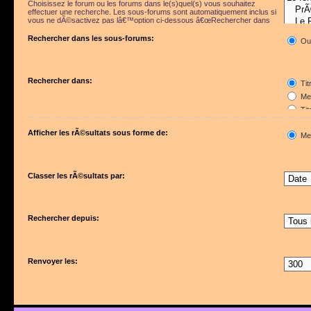
Choisissez le forum ou les forums dans le(s)quel(s) vous souhaitez
effectuer une recherche. Les sous-forums sont automatiquement inclus si
vous ne dÃ©sactivez pas lâ€™option ci-dessous â€œRechercher dans
les sous-forumsâ€.
Rechercher dans les sous-forums:
Ou
Rechercher dans:
Tit
Mes
Tit
Pre
Afficher les rÃ©sultats sous forme de:
Me
Classer les rÃ©sultats par:
Rechercher depuis:
Renvoyer les: