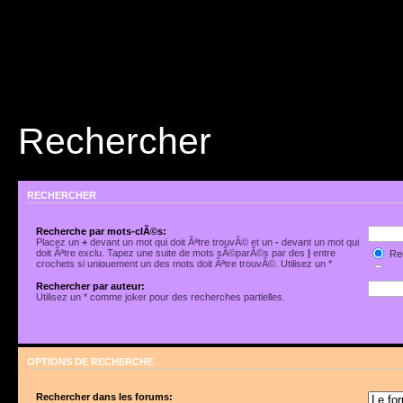
Rechercher
RECHERCHER
Recherche par mots-clÃ©s:
Placez un
+
devant un mot qui doit Ãªtre trouvÃ© et un
-
devant un mot qui
doit Ãªtre exclu. Tapez une suite de mots sÃ©parÃ©s par des
|
entre
Rec
crochets si uniquement un des mots doit Ãªtre trouvÃ©. Utilisez un *
Rec
comme joker pour des recherches partielles.
Rechercher par auteur:
Utilisez un * comme joker pour des recherches partielles.
OPTIONS DE RECHERCHE
Rechercher dans les forums: