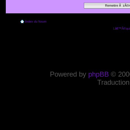
Index du forum
Lâ€™Ã©quip
Powered by
phpBB
© 2000
Traduction