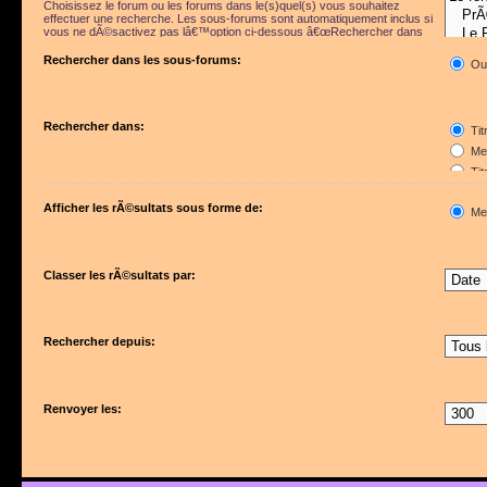
Choisissez le forum ou les forums dans le(s)quel(s) vous souhaitez
effectuer une recherche. Les sous-forums sont automatiquement inclus si
vous ne dÃ©sactivez pas lâ€™option ci-dessous â€œRechercher dans
les sous-forumsâ€.
Rechercher dans les sous-forums:
Ou
Rechercher dans:
Tit
Mes
Tit
Pre
Afficher les rÃ©sultats sous forme de:
Me
Classer les rÃ©sultats par:
Rechercher depuis:
Renvoyer les: