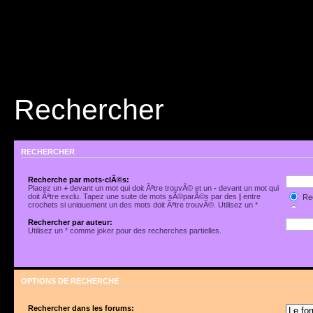
Rechercher
RECHERCHER
Recherche par mots-clÃ©s:
Placez un
+
devant un mot qui doit Ãªtre trouvÃ© et un
-
devant un mot qui
doit Ãªtre exclu. Tapez une suite de mots sÃ©parÃ©s par des
|
entre
Rec
crochets si uniquement un des mots doit Ãªtre trouvÃ©. Utilisez un *
Rec
comme joker pour des recherches partielles.
Rechercher par auteur:
Utilisez un * comme joker pour des recherches partielles.
OPTIONS DE RECHERCHE
Rechercher dans les forums: