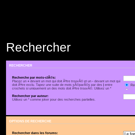
Rechercher
RECHERCHER
Recherche par mots-clÃ©s:
Placez un
+
devant un mot qui doit Ãªtre trouvÃ© et un
-
devant un mot qui
doit Ãªtre exclu. Tapez une suite de mots sÃ©parÃ©s par des
|
entre
Rec
crochets si uniquement un des mots doit Ãªtre trouvÃ©. Utilisez un *
Rec
comme joker pour des recherches partielles.
Rechercher par auteur:
Utilisez un * comme joker pour des recherches partielles.
OPTIONS DE RECHERCHE
Rechercher dans les forums: