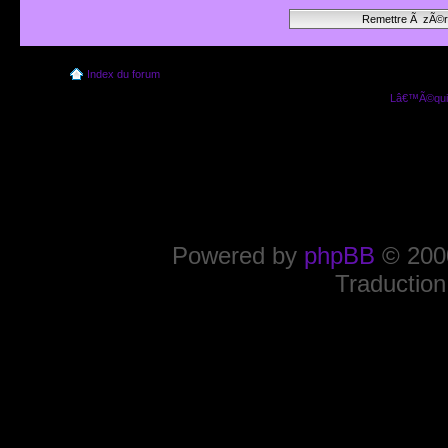
Index du forum
Lâ€™Ã©quip
Powered by
phpBB
© 2000
Traduction