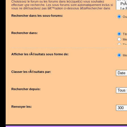
Choisissez le forum ou les forums dans le(s)quel(s) vous souhaitez
effectuer une recherche. Les sous-forums sont automatiquement inclus si
vous ne dÃ©sactivez pas lâ€™option ci-dessous â€œRechercher dans
les sous-forumsâ€.
Rechercher dans les sous-forums:
Ou
Rechercher dans:
Tit
Mes
Tit
Pre
Afficher les rÃ©sultats sous forme de:
Me
Classer les rÃ©sultats par:
Rechercher depuis:
Renvoyer les: