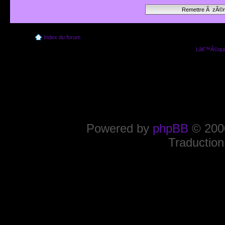
Index du forum
Lâ€™Ã©quip
Powered by
phpBB
© 2000
Traduction