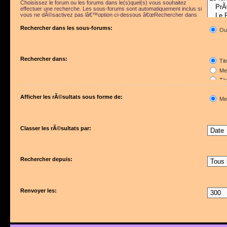
Choisissez le forum ou les forums dans le(s)quel(s) vous souhaitez
effectuer une recherche. Les sous-forums sont automatiquement inclus si
vous ne dÃ©sactivez pas lâ€™option ci-dessous â€œRechercher dans
les sous-forumsâ€.
Rechercher dans les sous-forums:
Ou
Rechercher dans:
Tit
Mes
Tit
Pre
Afficher les rÃ©sultats sous forme de:
Me
Classer les rÃ©sultats par:
Rechercher depuis:
Renvoyer les: