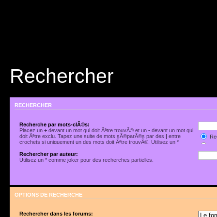
Rechercher
RECHERCHER
Recherche par mots-clÃ©s:
Placez un
+
devant un mot qui doit Ãªtre trouvÃ© et un
-
devant un mot qui
doit Ãªtre exclu. Tapez une suite de mots sÃ©parÃ©s par des
|
entre
Rec
crochets si uniquement un des mots doit Ãªtre trouvÃ©. Utilisez un *
Rec
comme joker pour des recherches partielles.
Rechercher par auteur:
Utilisez un * comme joker pour des recherches partielles.
OPTIONS DE RECHERCHE
Rechercher dans les forums: