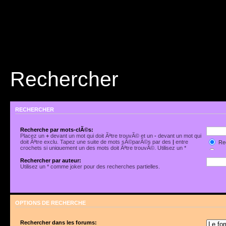
Rechercher
RECHERCHER
Recherche par mots-clÃ©s:
Placez un
+
devant un mot qui doit Ãªtre trouvÃ© et un
-
devant un mot qui
doit Ãªtre exclu. Tapez une suite de mots sÃ©parÃ©s par des
|
entre
Rec
crochets si uniquement un des mots doit Ãªtre trouvÃ©. Utilisez un *
Rec
comme joker pour des recherches partielles.
Rechercher par auteur:
Utilisez un * comme joker pour des recherches partielles.
OPTIONS DE RECHERCHE
Rechercher dans les forums: