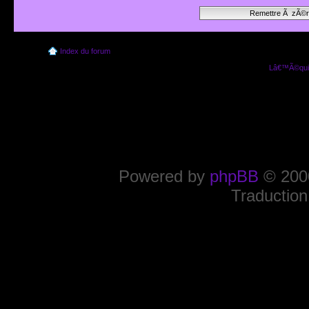
Index du forum
Lâ€™Ã©quip
Powered by
phpBB
© 2000
Traduction