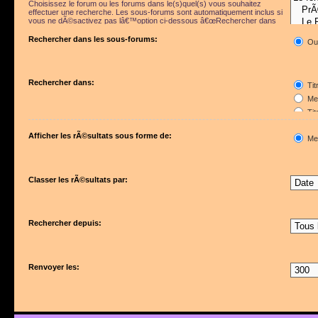
Choisissez le forum ou les forums dans le(s)quel(s) vous souhaitez
effectuer une recherche. Les sous-forums sont automatiquement inclus si
vous ne dÃ©sactivez pas lâ€™option ci-dessous â€œRechercher dans
les sous-forumsâ€.
Rechercher dans les sous-forums:
Ou
Rechercher dans:
Tit
Mes
Tit
Pre
Afficher les rÃ©sultats sous forme de:
Me
Classer les rÃ©sultats par:
Rechercher depuis:
Renvoyer les: