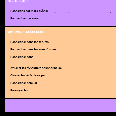
RECHERCHER
Recherche par mots-clÃ©s:
Placez un
+
devant un mot qui doit Ãªtre trouvÃ© et un
-
devant un mot qui doit Ãªtr
suite de mots sÃ©parÃ©s par des
|
entre crochets si uniquement un des mots doit Ã
Rechercher par auteur:
Utilisez un * comme joker pour des recherches partielles.
Utilisez un * comme joker pour des recherches partielles.
OPTIONS DE RECHERCHE
Rechercher dans les forums:
Choisissez le forum ou les forums dans le(s)quel(s) vous souhaitez effectuer une 
forums sont automatiquement inclus si vous ne dÃ©sactivez pas lâ€™option ci-des
Rechercher dans les sous-forums:
â€œRechercher dans les sous-forumsâ€.
Rechercher dans:
Afficher les rÃ©sultats sous forme de:
Classer les rÃ©sultats par:
Rechercher depuis:
Renvoyer les: