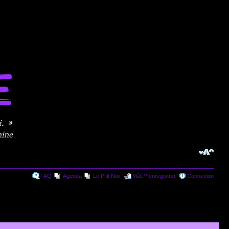
FAQ
Agenda
Le P'tit Noir
Mâ€™enregistrer
Connexion