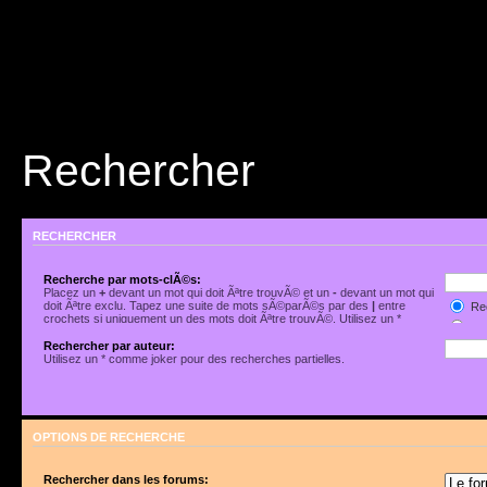
Rechercher
RECHERCHER
Recherche par mots-clÃ©s:
Placez un
+
devant un mot qui doit Ãªtre trouvÃ© et un
-
devant un mot qui
doit Ãªtre exclu. Tapez une suite de mots sÃ©parÃ©s par des
|
entre
Rec
crochets si uniquement un des mots doit Ãªtre trouvÃ©. Utilisez un *
Rec
comme joker pour des recherches partielles.
Rechercher par auteur:
Utilisez un * comme joker pour des recherches partielles.
OPTIONS DE RECHERCHE
Rechercher dans les forums: