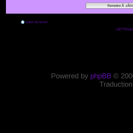
Index du forum
Lâ€™Ã©quip
Powered by
phpBB
© 2000
Traduction