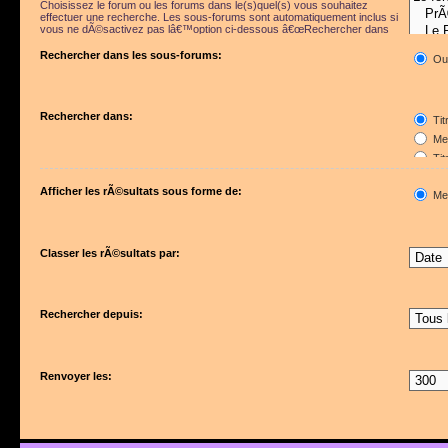
Choisissez le forum ou les forums dans le(s)quel(s) vous souhaitez
effectuer une recherche. Les sous-forums sont automatiquement inclus si
vous ne dÃ©sactivez pas lâ€™option ci-dessous â€œRechercher dans
les sous-forumsâ€.
Rechercher dans les sous-forums:
Ou
Rechercher dans:
Tit
Mes
Tit
Pre
Afficher les rÃ©sultats sous forme de:
Me
Classer les rÃ©sultats par:
Rechercher depuis:
Renvoyer les: