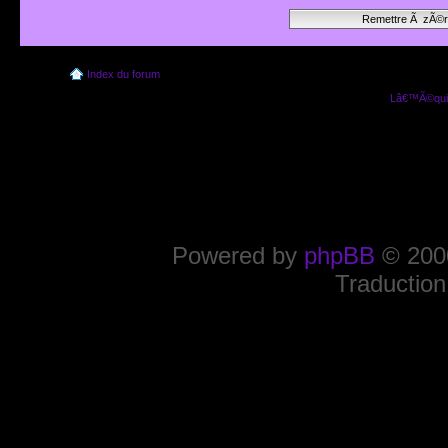
Index du forum
Lâ€™Ã©quip
Powered by
phpBB
© 2000
Traduction