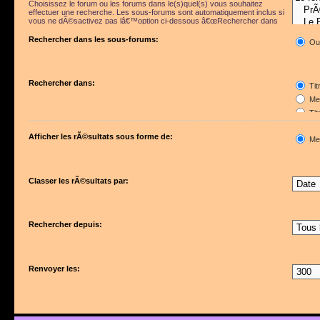
Choisissez le forum ou les forums dans le(s)quel(s) vous souhaitez
effectuer une recherche. Les sous-forums sont automatiquement inclus si
vous ne dÃ©sactivez pas lâ€™option ci-dessous â€œRechercher dans
les sous-forumsâ€.
Rechercher dans les sous-forums:
Ou
Rechercher dans:
Tit
Mes
Tit
Pre
Afficher les rÃ©sultats sous forme de:
Me
Classer les rÃ©sultats par:
Rechercher depuis:
Renvoyer les: