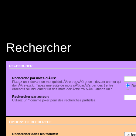
Rechercher
RECHERCHER
Recherche par mots-clÃ©s:
Placez un
+
devant un mot qui doit Ãªtre trouvÃ© et un
-
devant un mot qui
doit Ãªtre exclu. Tapez une suite de mots sÃ©parÃ©s par des
|
entre
Rec
crochets si uniquement un des mots doit Ãªtre trouvÃ©. Utilisez un *
Rec
comme joker pour des recherches partielles.
Rechercher par auteur:
Utilisez un * comme joker pour des recherches partielles.
OPTIONS DE RECHERCHE
Rechercher dans les forums: