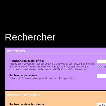
Rechercher
RECHERCHER
Recherche par mots-clÃ©s:
Placez un
+
devant un mot qui doit Ãªtre trouvÃ© et un
-
devant un mot qui
doit Ãªtre exclu. Tapez une suite de mots sÃ©parÃ©s par des
|
entre
Rec
crochets si uniquement un des mots doit Ãªtre trouvÃ©. Utilisez un *
Rec
comme joker pour des recherches partielles.
Rechercher par auteur:
Utilisez un * comme joker pour des recherches partielles.
OPTIONS DE RECHERCHE
Rechercher dans les forums: