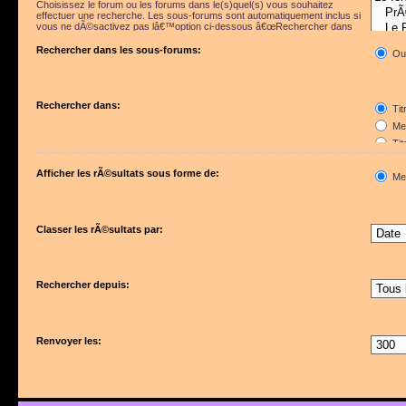
Choisissez le forum ou les forums dans le(s)quel(s) vous souhaitez
effectuer une recherche. Les sous-forums sont automatiquement inclus si
vous ne dÃ©sactivez pas lâ€™option ci-dessous â€œRechercher dans
les sous-forumsâ€.
Rechercher dans les sous-forums:
Ou
Rechercher dans:
Tit
Mes
Tit
Pre
Afficher les rÃ©sultats sous forme de:
Me
Classer les rÃ©sultats par:
Rechercher depuis:
Renvoyer les: