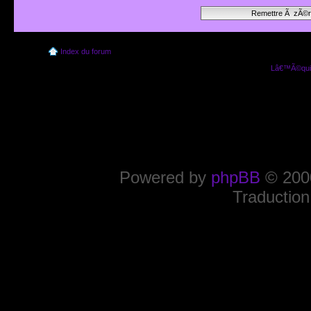
Index du forum
Lâ€™Ã©quip
Powered by
phpBB
© 2000
Traduction