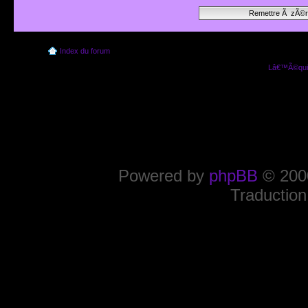
Index du forum
Lâ€™Ã©quip
Powered by
phpBB
© 2000
Traduction