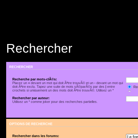
Rechercher
RECHERCHER
Recherche par mots-clÃ©s:
Placez un
+
devant un mot qui doit Ãªtre trouvÃ© et un
-
devant un mot qui
doit Ãªtre exclu. Tapez une suite de mots sÃ©parÃ©s par des
|
entre
Rec
crochets si uniquement un des mots doit Ãªtre trouvÃ©. Utilisez un *
Rec
comme joker pour des recherches partielles.
Rechercher par auteur:
Utilisez un * comme joker pour des recherches partielles.
OPTIONS DE RECHERCHE
Rechercher dans les forums: