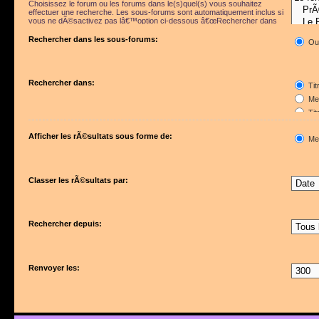
Choisissez le forum ou les forums dans le(s)quel(s) vous souhaitez
effectuer une recherche. Les sous-forums sont automatiquement inclus si
vous ne dÃ©sactivez pas lâ€™option ci-dessous â€œRechercher dans
les sous-forumsâ€.
Rechercher dans les sous-forums:
Ou
Rechercher dans:
Tit
Mes
Tit
Pre
Afficher les rÃ©sultats sous forme de:
Me
Classer les rÃ©sultats par:
Rechercher depuis:
Renvoyer les: