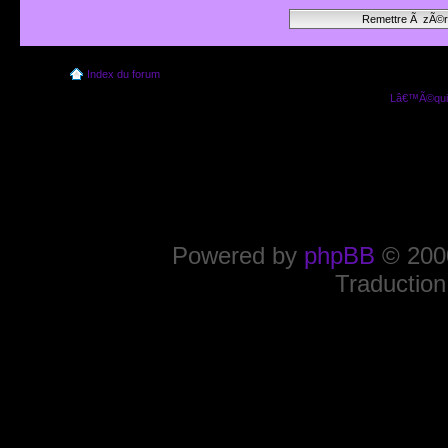
Index du forum
Lâ€™Ã©quip
Powered by
phpBB
© 2000
Traduction