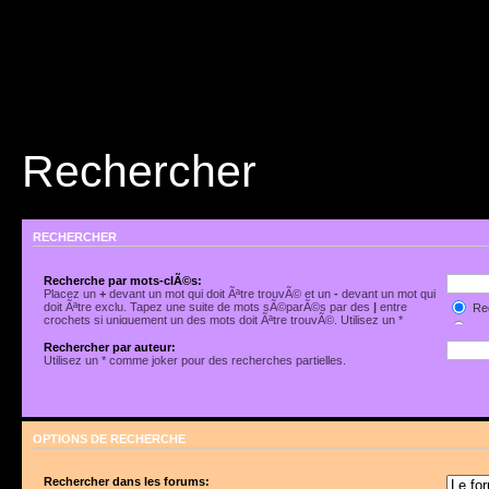
Rechercher
RECHERCHER
Recherche par mots-clÃ©s:
Placez un
+
devant un mot qui doit Ãªtre trouvÃ© et un
-
devant un mot qui
doit Ãªtre exclu. Tapez une suite de mots sÃ©parÃ©s par des
|
entre
Rec
crochets si uniquement un des mots doit Ãªtre trouvÃ©. Utilisez un *
Rec
comme joker pour des recherches partielles.
Rechercher par auteur:
Utilisez un * comme joker pour des recherches partielles.
OPTIONS DE RECHERCHE
Rechercher dans les forums: