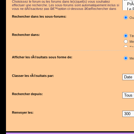
Choisissez le forum ou les forums dans le(s)quel(s) vous souhaitez
effectuer une recherche. Les sous-forums sont automatiquement inclus si
vous ne dÃ©sactivez pas lâ€™option ci-dessous â€œRechercher dans
les sous-forumsâ€.
Rechercher dans les sous-forums:
Ou
Rechercher dans:
Tit
Mes
Tit
Pre
Afficher les rÃ©sultats sous forme de:
Me
Classer les rÃ©sultats par:
Rechercher depuis:
Renvoyer les: