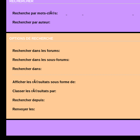
RECHERCHER
Recherche par mots-clÃ©s:
Placez un
+
devant un mot qui doit Ãªtre trouvÃ© et un
-
devant un mot qui doit Ãªtr
suite de mots sÃ©parÃ©s par des
|
entre crochets si uniquement un des mots doit Ã
Rechercher par auteur:
Utilisez un * comme joker pour des recherches partielles.
Utilisez un * comme joker pour des recherches partielles.
OPTIONS DE RECHERCHE
Rechercher dans les forums:
Choisissez le forum ou les forums dans le(s)quel(s) vous souhaitez effectuer une 
forums sont automatiquement inclus si vous ne dÃ©sactivez pas lâ€™option ci-des
Rechercher dans les sous-forums:
â€œRechercher dans les sous-forumsâ€.
Rechercher dans:
Afficher les rÃ©sultats sous forme de:
Classer les rÃ©sultats par:
Rechercher depuis:
Renvoyer les: