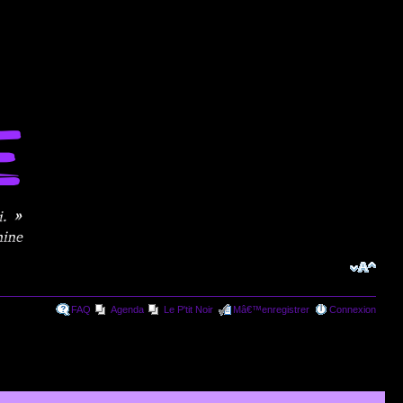
FAQ
Agenda
Le P'tit Noir
Mâ€™enregistrer
Connexion