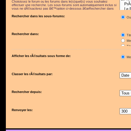
Choisissez le forum ou les forums dans le(s)quel(s) vous souhaitez
effectuer une recherche. Les sous-forums sont automatiquement inclus si
vous ne dÃ©sactivez pas lâ€™option ci-dessous â€œRechercher dans
les sous-forumsâ€.
Rechercher dans les sous-forums:
Ou
Rechercher dans:
Tit
Mes
Tit
Pre
Afficher les rÃ©sultats sous forme de:
Me
Classer les rÃ©sultats par:
Rechercher depuis:
Renvoyer les: