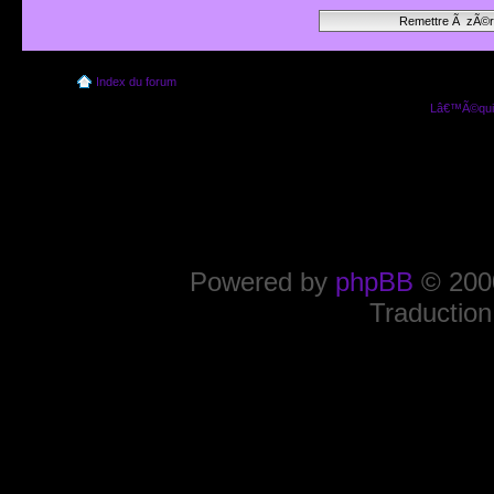
Index du forum
Lâ€™Ã©quip
Powered by
phpBB
© 2000
Traduction