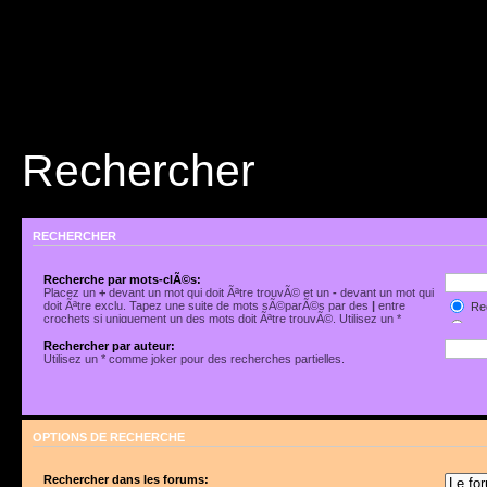
Rechercher
RECHERCHER
Recherche par mots-clÃ©s:
Placez un
+
devant un mot qui doit Ãªtre trouvÃ© et un
-
devant un mot qui
doit Ãªtre exclu. Tapez une suite de mots sÃ©parÃ©s par des
|
entre
Rec
crochets si uniquement un des mots doit Ãªtre trouvÃ©. Utilisez un *
Rec
comme joker pour des recherches partielles.
Rechercher par auteur:
Utilisez un * comme joker pour des recherches partielles.
OPTIONS DE RECHERCHE
Rechercher dans les forums: