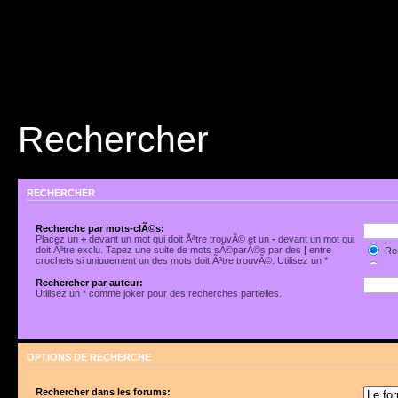
Rechercher
RECHERCHER
Recherche par mots-clÃ©s:
Placez un
+
devant un mot qui doit Ãªtre trouvÃ© et un
-
devant un mot qui
doit Ãªtre exclu. Tapez une suite de mots sÃ©parÃ©s par des
|
entre
Rec
crochets si uniquement un des mots doit Ãªtre trouvÃ©. Utilisez un *
Rec
comme joker pour des recherches partielles.
Rechercher par auteur:
Utilisez un * comme joker pour des recherches partielles.
OPTIONS DE RECHERCHE
Rechercher dans les forums: