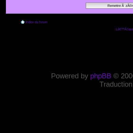
Index du forum
Lâ€™Ã©quip
Powered by
phpBB
© 2000
Traduction