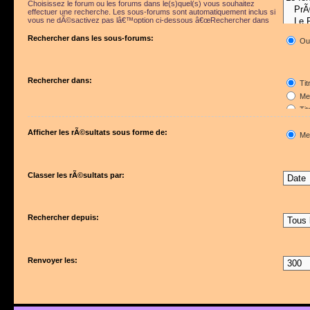
Choisissez le forum ou les forums dans le(s)quel(s) vous souhaitez
effectuer une recherche. Les sous-forums sont automatiquement inclus si
vous ne dÃ©sactivez pas lâ€™option ci-dessous â€œRechercher dans
les sous-forumsâ€.
Rechercher dans les sous-forums:
Ou
Rechercher dans:
Tit
Mes
Tit
Pre
Afficher les rÃ©sultats sous forme de:
Me
Classer les rÃ©sultats par:
Rechercher depuis:
Renvoyer les: