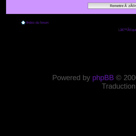
Index du forum
Lâ€™Ã©quip
Powered by
phpBB
© 2000
Traduction