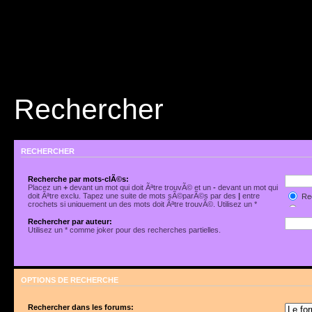
Rechercher
RECHERCHER
Recherche par mots-clÃ©s:
Placez un
+
devant un mot qui doit Ãªtre trouvÃ© et un
-
devant un mot qui
doit Ãªtre exclu. Tapez une suite de mots sÃ©parÃ©s par des
|
entre
Rec
crochets si uniquement un des mots doit Ãªtre trouvÃ©. Utilisez un *
Rec
comme joker pour des recherches partielles.
Rechercher par auteur:
Utilisez un * comme joker pour des recherches partielles.
OPTIONS DE RECHERCHE
Rechercher dans les forums: