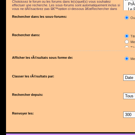
Choisissez le forum ou les forums dans le(s)quel(s) vous souhaitez
effectuer une recherche. Les sous-forums sont automatiquement inclus si
vous ne dÃ©sactivez pas lâ€™option ci-dessous â€œRechercher dans
les sous-forumsâ€.
Rechercher dans les sous-forums:
Ou
Rechercher dans:
Tit
Mes
Tit
Pre
Afficher les rÃ©sultats sous forme de:
Me
Classer les rÃ©sultats par:
Rechercher depuis:
Renvoyer les: