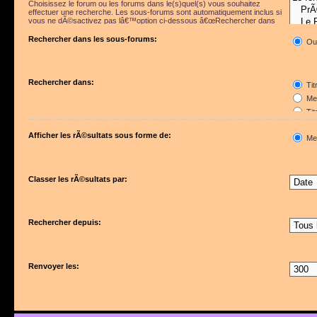
Choisissez le forum ou les forums dans le(s)quel(s) vous souhaitez
effectuer une recherche. Les sous-forums sont automatiquement inclus si
vous ne dÃ©sactivez pas lâ€™option ci-dessous â€œRechercher dans
les sous-forumsâ€.
Rechercher dans les sous-forums:
Ou
Rechercher dans:
Tit
Mes
Tit
Pre
Afficher les rÃ©sultats sous forme de:
Me
Classer les rÃ©sultats par:
Rechercher depuis:
Renvoyer les: