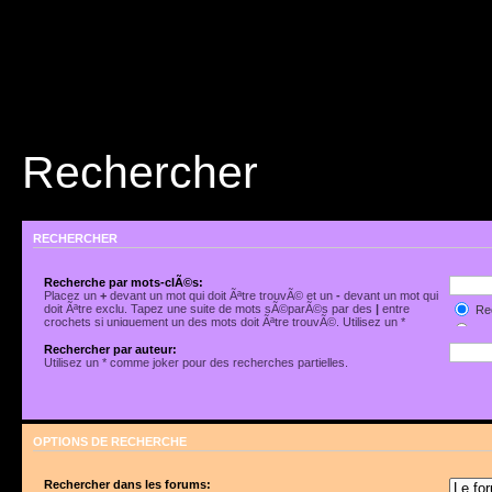
Rechercher
RECHERCHER
Recherche par mots-clÃ©s:
Placez un
+
devant un mot qui doit Ãªtre trouvÃ© et un
-
devant un mot qui
doit Ãªtre exclu. Tapez une suite de mots sÃ©parÃ©s par des
|
entre
Rec
crochets si uniquement un des mots doit Ãªtre trouvÃ©. Utilisez un *
Rec
comme joker pour des recherches partielles.
Rechercher par auteur:
Utilisez un * comme joker pour des recherches partielles.
OPTIONS DE RECHERCHE
Rechercher dans les forums: