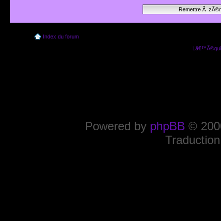
Index du forum
Lâ€™Ã©quip
Powered by
phpBB
© 2000
Traduction