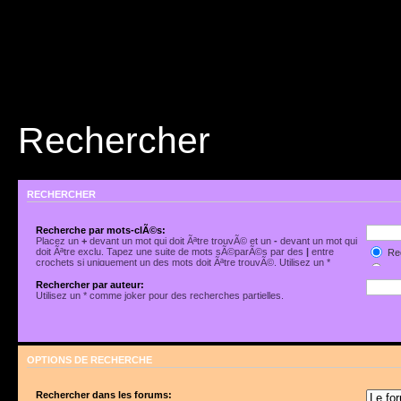
Rechercher
RECHERCHER
Recherche par mots-clÃ©s:
Placez un
+
devant un mot qui doit Ãªtre trouvÃ© et un
-
devant un mot qui
doit Ãªtre exclu. Tapez une suite de mots sÃ©parÃ©s par des
|
entre
Rec
crochets si uniquement un des mots doit Ãªtre trouvÃ©. Utilisez un *
Rec
comme joker pour des recherches partielles.
Rechercher par auteur:
Utilisez un * comme joker pour des recherches partielles.
OPTIONS DE RECHERCHE
Rechercher dans les forums: