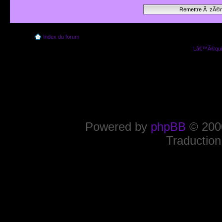
Index du forum
Lâ€™Ã©quip
Powered by
phpBB
© 2000
Traduction