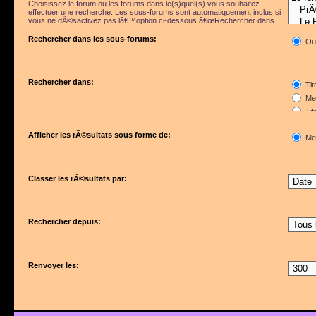
Choisissez le forum ou les forums dans le(s)quel(s) vous souhaitez
effectuer une recherche. Les sous-forums sont automatiquement inclus si
vous ne dÃ©sactivez pas lâ€™option ci-dessous â€œRechercher dans
les sous-forumsâ€.
Rechercher dans les sous-forums:
Ou
Rechercher dans:
Tit
Mes
Tit
Pre
Afficher les rÃ©sultats sous forme de:
Me
Classer les rÃ©sultats par:
Rechercher depuis:
Renvoyer les: