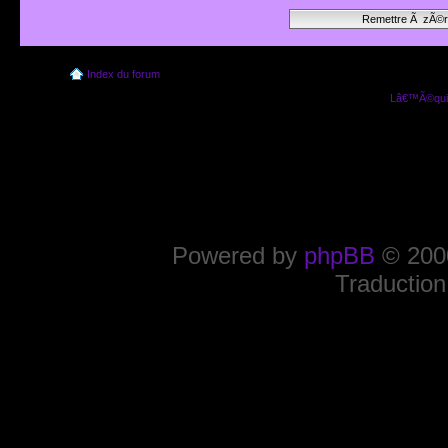
Index du forum
Lâ€™Ã©quip
Powered by
phpBB
© 2000
Traduction