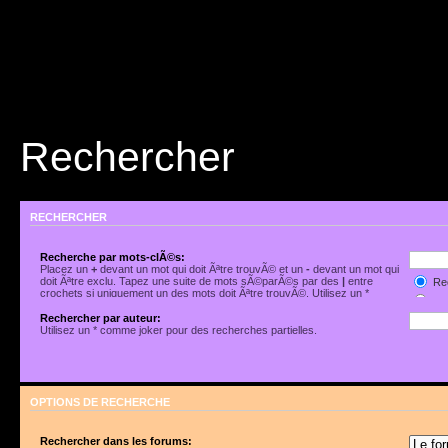
Rechercher
RECHERCHER
Recherche par mots-clÃ©s:
Placez un
+
devant un mot qui doit Ãªtre trouvÃ© et un
-
devant un mot qui
doit Ãªtre exclu. Tapez une suite de mots sÃ©parÃ©s par des
|
entre
Rec
crochets si uniquement un des mots doit Ãªtre trouvÃ©. Utilisez un *
Rec
comme joker pour des recherches partielles.
Rechercher par auteur:
Utilisez un * comme joker pour des recherches partielles.
OPTIONS DE RECHERCHE
Rechercher dans les forums: