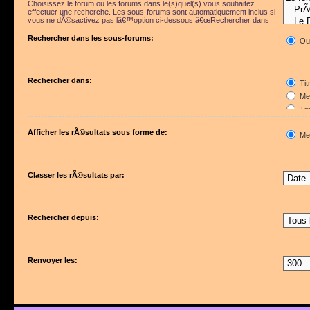
Choisissez le forum ou les forums dans le(s)quel(s) vous souhaitez
effectuer une recherche. Les sous-forums sont automatiquement inclus si
vous ne dÃ©sactivez pas lâ€™option ci-dessous â€œRechercher dans
les sous-forumsâ€.
Rechercher dans les sous-forums:
Ou
Rechercher dans:
Tit
Mes
Tit
Pre
Afficher les rÃ©sultats sous forme de:
Me
Classer les rÃ©sultats par:
Rechercher depuis:
Renvoyer les: