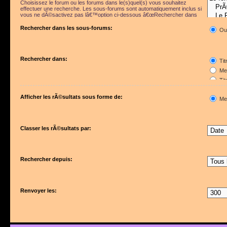
Choisissez le forum ou les forums dans le(s)quel(s) vous souhaitez
effectuer une recherche. Les sous-forums sont automatiquement inclus si
vous ne dÃ©sactivez pas lâ€™option ci-dessous â€œRechercher dans
les sous-forumsâ€.
Rechercher dans les sous-forums:
Ou
Rechercher dans:
Tit
Mes
Tit
Pre
Afficher les rÃ©sultats sous forme de:
Me
Classer les rÃ©sultats par:
Rechercher depuis:
Renvoyer les: