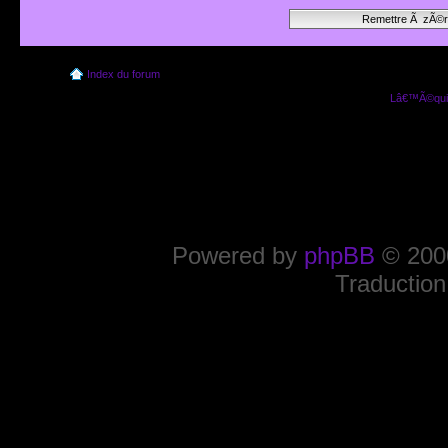
Index du forum
Lâ€™Ã©quip
Powered by
phpBB
© 2000
Traduction