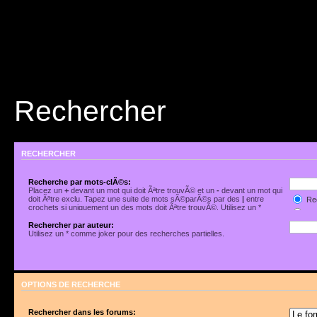
Rechercher
RECHERCHER
Recherche par mots-clÃ©s:
Placez un
+
devant un mot qui doit Ãªtre trouvÃ© et un
-
devant un mot qui
doit Ãªtre exclu. Tapez une suite de mots sÃ©parÃ©s par des
|
entre
Rec
crochets si uniquement un des mots doit Ãªtre trouvÃ©. Utilisez un *
Rec
comme joker pour des recherches partielles.
Rechercher par auteur:
Utilisez un * comme joker pour des recherches partielles.
OPTIONS DE RECHERCHE
Rechercher dans les forums: