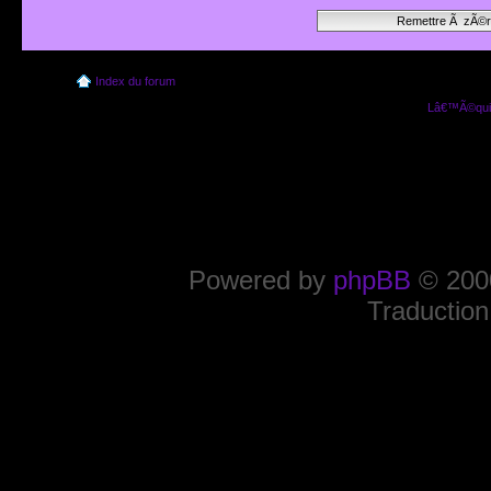
Index du forum
Lâ€™Ã©quip
Powered by
phpBB
© 2000
Traduction