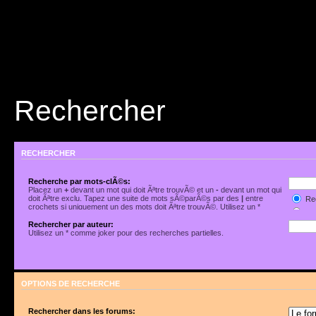
Rechercher
RECHERCHER
Recherche par mots-clÃ©s:
Placez un
+
devant un mot qui doit Ãªtre trouvÃ© et un
-
devant un mot qui
doit Ãªtre exclu. Tapez une suite de mots sÃ©parÃ©s par des
|
entre
Rec
crochets si uniquement un des mots doit Ãªtre trouvÃ©. Utilisez un *
Rec
comme joker pour des recherches partielles.
Rechercher par auteur:
Utilisez un * comme joker pour des recherches partielles.
OPTIONS DE RECHERCHE
Rechercher dans les forums: