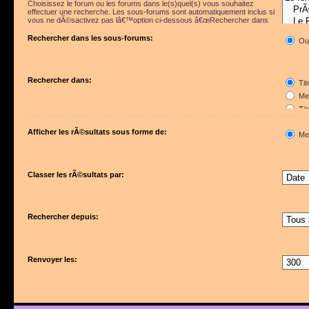
Choisissez le forum ou les forums dans le(s)quel(s) vous souhaitez
effectuer une recherche. Les sous-forums sont automatiquement inclus si
vous ne dÃ©sactivez pas lâ€™option ci-dessous â€œRechercher dans
les sous-forumsâ€.
Rechercher dans les sous-forums:
Ou
Rechercher dans:
Tit
Mes
Tit
Pre
Afficher les rÃ©sultats sous forme de:
Me
Classer les rÃ©sultats par:
Rechercher depuis:
Renvoyer les: