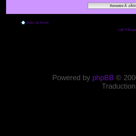
Index du forum
Lâ€™Ã©quip
Powered by
phpBB
© 2000
Traduction