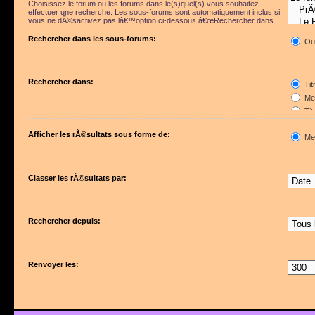
Choisissez le forum ou les forums dans le(s)quel(s) vous souhaitez
effectuer une recherche. Les sous-forums sont automatiquement inclus si
vous ne dÃ©sactivez pas lâ€™option ci-dessous â€œRechercher dans
les sous-forumsâ€.
Rechercher dans les sous-forums:
Ou
Rechercher dans:
Tit
Mes
Tit
Pre
Afficher les rÃ©sultats sous forme de:
Me
Classer les rÃ©sultats par:
Rechercher depuis:
Renvoyer les: