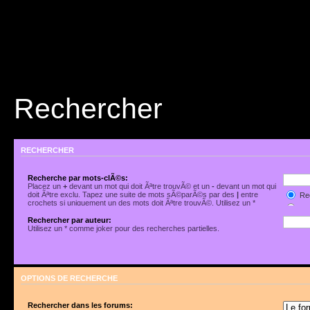
Rechercher
RECHERCHER
Recherche par mots-clÃ©s:
Placez un
+
devant un mot qui doit Ãªtre trouvÃ© et un
-
devant un mot qui
doit Ãªtre exclu. Tapez une suite de mots sÃ©parÃ©s par des
|
entre
Rec
crochets si uniquement un des mots doit Ãªtre trouvÃ©. Utilisez un *
Rec
comme joker pour des recherches partielles.
Rechercher par auteur:
Utilisez un * comme joker pour des recherches partielles.
OPTIONS DE RECHERCHE
Rechercher dans les forums: