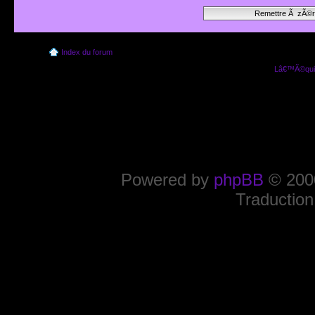
Index du forum
Lâ€™Ã©quip
Powered by
phpBB
© 2000
Traduction