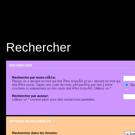
Rechercher
RECHERCHER
Recherche par mots-clÃ©s:
Placez un
+
devant un mot qui doit Ãªtre trouvÃ© et un
-
devant un mot qui
doit Ãªtre exclu. Tapez une suite de mots sÃ©parÃ©s par des
|
entre
Rec
crochets si uniquement un des mots doit Ãªtre trouvÃ©. Utilisez un *
Rec
comme joker pour des recherches partielles.
Rechercher par auteur:
Utilisez un * comme joker pour des recherches partielles.
OPTIONS DE RECHERCHE
Rechercher dans les forums: