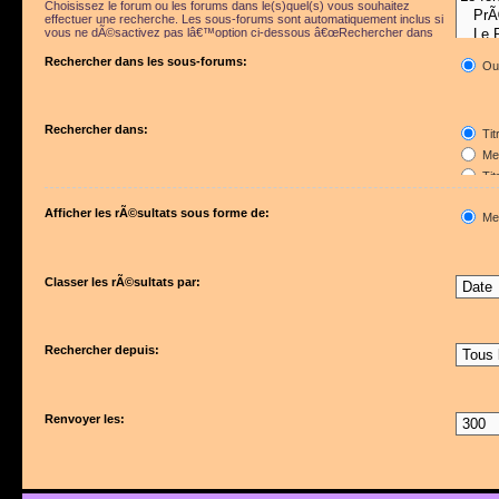
Choisissez le forum ou les forums dans le(s)quel(s) vous souhaitez
effectuer une recherche. Les sous-forums sont automatiquement inclus si
vous ne dÃ©sactivez pas lâ€™option ci-dessous â€œRechercher dans
les sous-forumsâ€.
Rechercher dans les sous-forums:
Ou
Rechercher dans:
Tit
Mes
Tit
Pre
Afficher les rÃ©sultats sous forme de:
Me
Classer les rÃ©sultats par:
Rechercher depuis:
Renvoyer les: