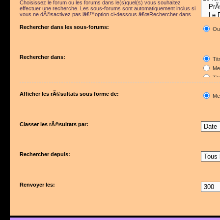
Choisissez le forum ou les forums dans le(s)quel(s) vous souhaitez
effectuer une recherche. Les sous-forums sont automatiquement inclus si
vous ne dÃ©sactivez pas lâ€™option ci-dessous â€œRechercher dans
les sous-forumsâ€.
Rechercher dans les sous-forums:
Ou
Rechercher dans:
Tit
Mes
Tit
Pre
Afficher les rÃ©sultats sous forme de:
Me
Classer les rÃ©sultats par:
Rechercher depuis:
Renvoyer les: