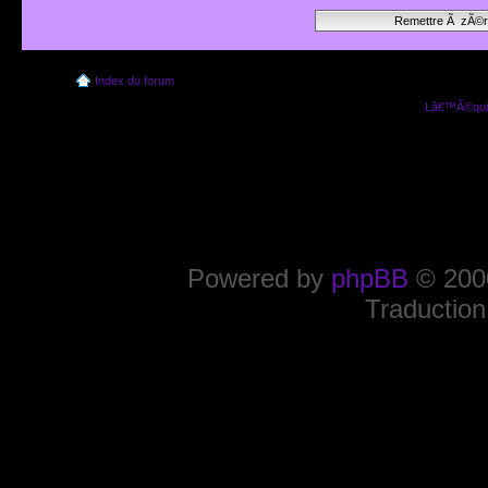
Index du forum
Lâ€™Ã©quip
Powered by
phpBB
© 2000
Traduction