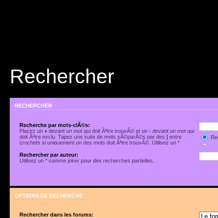
Rechercher
RECHERCHER
Recherche par mots-clÃ©s:
Placez un
+
devant un mot qui doit Ãªtre trouvÃ© et un
-
devant un mot qui
doit Ãªtre exclu. Tapez une suite de mots sÃ©parÃ©s par des
|
entre
Rec
crochets si uniquement un des mots doit Ãªtre trouvÃ©. Utilisez un *
Rec
comme joker pour des recherches partielles.
Rechercher par auteur:
Utilisez un * comme joker pour des recherches partielles.
OPTIONS DE RECHERCHE
Rechercher dans les forums: