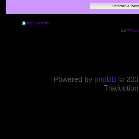
Index du forum
Lâ€™Ã©quip
Powered by
phpBB
© 2000
Traduction