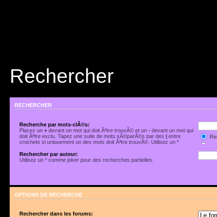
Rechercher
RECHERCHER
Recherche par mots-clÃ©s:
Placez un
+
devant un mot qui doit Ãªtre trouvÃ© et un
-
devant un mot qui
doit Ãªtre exclu. Tapez une suite de mots sÃ©parÃ©s par des
|
entre
Rec
crochets si uniquement un des mots doit Ãªtre trouvÃ©. Utilisez un *
Rec
comme joker pour des recherches partielles.
Rechercher par auteur:
Utilisez un * comme joker pour des recherches partielles.
OPTIONS DE RECHERCHE
Rechercher dans les forums: