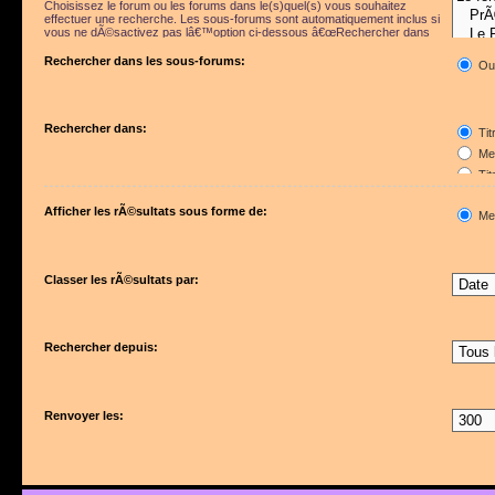
Choisissez le forum ou les forums dans le(s)quel(s) vous souhaitez
effectuer une recherche. Les sous-forums sont automatiquement inclus si
vous ne dÃ©sactivez pas lâ€™option ci-dessous â€œRechercher dans
les sous-forumsâ€.
Rechercher dans les sous-forums:
Ou
Rechercher dans:
Tit
Mes
Tit
Pre
Afficher les rÃ©sultats sous forme de:
Me
Classer les rÃ©sultats par:
Rechercher depuis:
Renvoyer les: