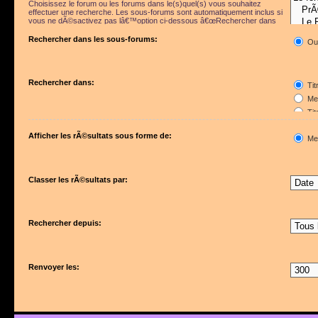
Choisissez le forum ou les forums dans le(s)quel(s) vous souhaitez
effectuer une recherche. Les sous-forums sont automatiquement inclus si
vous ne dÃ©sactivez pas lâ€™option ci-dessous â€œRechercher dans
les sous-forumsâ€.
Rechercher dans les sous-forums:
Ou
Rechercher dans:
Tit
Mes
Tit
Pre
Afficher les rÃ©sultats sous forme de:
Me
Classer les rÃ©sultats par:
Rechercher depuis:
Renvoyer les: