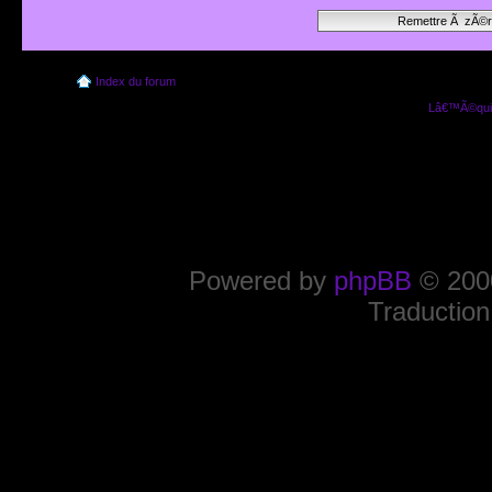
Index du forum
Lâ€™Ã©quip
Powered by
phpBB
© 2000
Traduction