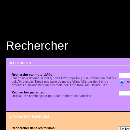
Rechercher
RECHERCHER
Recherche par mots-clÃ©s:
Placez un
+
devant un mot qui doit Ãªtre trouvÃ© et un
-
devant un mot qui
doit Ãªtre exclu. Tapez une suite de mots sÃ©parÃ©s par des
|
entre
Rec
crochets si uniquement un des mots doit Ãªtre trouvÃ©. Utilisez un *
Rec
comme joker pour des recherches partielles.
Rechercher par auteur:
Utilisez un * comme joker pour des recherches partielles.
OPTIONS DE RECHERCHE
Rechercher dans les forums: