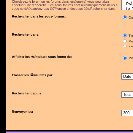
Choisissez le forum ou les forums dans le(s)quel(s) vous souhaitez
effectuer une recherche. Les sous-forums sont automatiquement inclus si
vous ne dÃ©sactivez pas lâ€™option ci-dessous â€œRechercher dans
les sous-forumsâ€.
Rechercher dans les sous-forums:
Ou
Rechercher dans:
Tit
Mes
Tit
Pre
Afficher les rÃ©sultats sous forme de:
Me
Classer les rÃ©sultats par:
Rechercher depuis:
Renvoyer les: