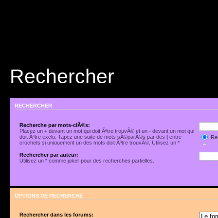
Rechercher
RECHERCHER
Recherche par mots-clÃ©s:
Placez un
+
devant un mot qui doit Ãªtre trouvÃ© et un
-
devant un mot qui
doit Ãªtre exclu. Tapez une suite de mots sÃ©parÃ©s par des
|
entre
Rec
crochets si uniquement un des mots doit Ãªtre trouvÃ©. Utilisez un *
Rec
comme joker pour des recherches partielles.
Rechercher par auteur:
Utilisez un * comme joker pour des recherches partielles.
OPTIONS DE RECHERCHE
Rechercher dans les forums: