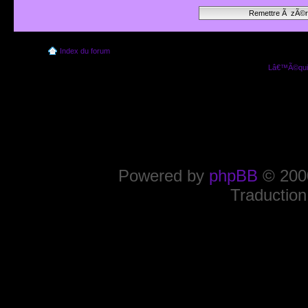
Index du forum
Lâ€™Ã©quip
Powered by
phpBB
© 2000
Traduction