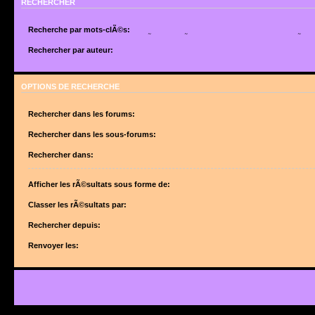
RECHERCHER
Recherche par mots-clÃ©s:
Placez un
+
devant un mot qui doit Ãªtre trouvÃ© et un
-
devant un mot qui doit Ãªtr
suite de mots sÃ©parÃ©s par des
|
entre crochets si uniquement un des mots doit Ã
Rechercher par auteur:
Utilisez un * comme joker pour des recherches partielles.
Utilisez un * comme joker pour des recherches partielles.
OPTIONS DE RECHERCHE
Rechercher dans les forums:
Choisissez le forum ou les forums dans le(s)quel(s) vous souhaitez effectuer une 
forums sont automatiquement inclus si vous ne dÃ©sactivez pas lâ€™option ci-des
Rechercher dans les sous-forums:
â€œRechercher dans les sous-forumsâ€.
Rechercher dans:
Afficher les rÃ©sultats sous forme de:
Classer les rÃ©sultats par:
Rechercher depuis:
Renvoyer les: