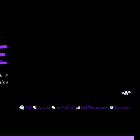
FAQ
Agenda
Le P'tit Noir
Mâ€™enregistrer
Connexion