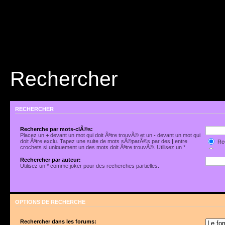
Rechercher
RECHERCHER
Recherche par mots-clÃ©s:
Placez un
+
devant un mot qui doit Ãªtre trouvÃ© et un
-
devant un mot qui
doit Ãªtre exclu. Tapez une suite de mots sÃ©parÃ©s par des
|
entre
Rec
crochets si uniquement un des mots doit Ãªtre trouvÃ©. Utilisez un *
Rec
comme joker pour des recherches partielles.
Rechercher par auteur:
Utilisez un * comme joker pour des recherches partielles.
OPTIONS DE RECHERCHE
Rechercher dans les forums: