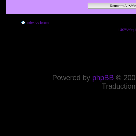
Index du forum
Lâ€™Ã©quip
Powered by
phpBB
© 2000
Traduction