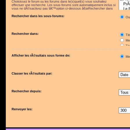
Choisissez le forum ou les forums dans le(s)quel(s) vous souhaitez
effectuer une recherche. Les sous-forums sont automatiquement inclus si
vous ne dÃ©sactivez pas lâ€™option ci-dessous â€œRechercher dans
les sous-forumsâ€.
Rechercher dans les sous-forums:
Ou
Rechercher dans:
Tit
Mes
Tit
Pre
Afficher les rÃ©sultats sous forme de:
Me
Classer les rÃ©sultats par:
Rechercher depuis:
Renvoyer les: