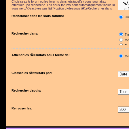
Choisissez le forum ou les forums dans le(s)quel(s) vous souhaitez
effectuer une recherche. Les sous-forums sont automatiquement inclus si
vous ne dÃ©sactivez pas lâ€™option ci-dessous â€œRechercher dans
les sous-forumsâ€.
Rechercher dans les sous-forums:
Ou
Rechercher dans:
Tit
Mes
Tit
Pre
Afficher les rÃ©sultats sous forme de:
Me
Classer les rÃ©sultats par:
Rechercher depuis:
Renvoyer les: