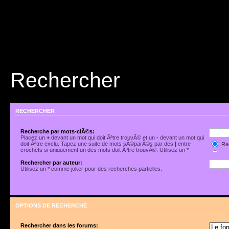
Rechercher
RECHERCHER
Recherche par mots-clÃ©s:
Placez un
+
devant un mot qui doit Ãªtre trouvÃ© et un
-
devant un mot qui
doit Ãªtre exclu. Tapez une suite de mots sÃ©parÃ©s par des
|
entre
Rec
crochets si uniquement un des mots doit Ãªtre trouvÃ©. Utilisez un *
Rec
comme joker pour des recherches partielles.
Rechercher par auteur:
Utilisez un * comme joker pour des recherches partielles.
OPTIONS DE RECHERCHE
Rechercher dans les forums: