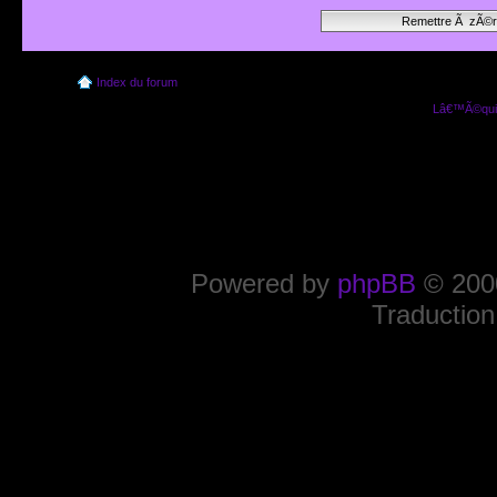
Index du forum
Lâ€™Ã©quip
Powered by
phpBB
© 2000
Traduction