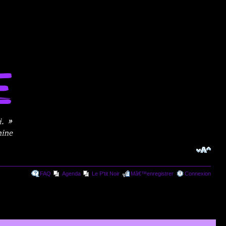
FAQ
Agenda
Le P'tit Noir
Mâ€™enregistrer
Connexion