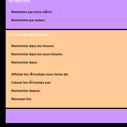
RECHERCHER
Recherche par mots-clÃ©s:
Placez un
+
devant un mot qui doit Ãªtre trouvÃ© et un
-
devant un mot qui doit Ãªtr
suite de mots sÃ©parÃ©s par des
|
entre crochets si uniquement un des mots doit Ã
Rechercher par auteur:
Utilisez un * comme joker pour des recherches partielles.
Utilisez un * comme joker pour des recherches partielles.
OPTIONS DE RECHERCHE
Rechercher dans les forums:
Choisissez le forum ou les forums dans le(s)quel(s) vous souhaitez effectuer une 
forums sont automatiquement inclus si vous ne dÃ©sactivez pas lâ€™option ci-des
Rechercher dans les sous-forums:
â€œRechercher dans les sous-forumsâ€.
Rechercher dans:
Afficher les rÃ©sultats sous forme de:
Classer les rÃ©sultats par:
Rechercher depuis:
Renvoyer les: