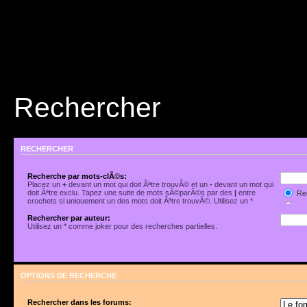
Rechercher
RECHERCHER
Recherche par mots-clÃ©s:
Placez un
+
devant un mot qui doit Ãªtre trouvÃ© et un
-
devant un mot qui
doit Ãªtre exclu. Tapez une suite de mots sÃ©parÃ©s par des
|
entre
Rec
crochets si uniquement un des mots doit Ãªtre trouvÃ©. Utilisez un *
Rec
comme joker pour des recherches partielles.
Rechercher par auteur:
Utilisez un * comme joker pour des recherches partielles.
OPTIONS DE RECHERCHE
Rechercher dans les forums: