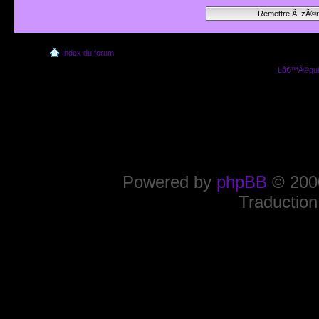
Index du forum
Lâ€™Ã©quip
Powered by
phpBB
© 2000
Traduction