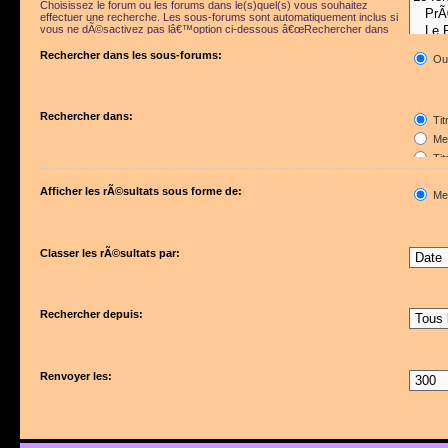
Choisissez le forum ou les forums dans le(s)quel(s) vous souhaitez
effectuer une recherche. Les sous-forums sont automatiquement inclus si
vous ne dÃ©sactivez pas lâ€™option ci-dessous â€œRechercher dans
les sous-forumsâ€.
Rechercher dans les sous-forums:
Ou
Rechercher dans:
Tit
Mes
Tit
Pre
Afficher les rÃ©sultats sous forme de:
Me
Classer les rÃ©sultats par:
Rechercher depuis:
Renvoyer les: