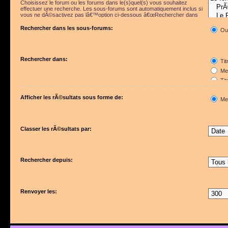
Choisissez le forum ou les forums dans le(s)quel(s) vous souhaitez
effectuer une recherche. Les sous-forums sont automatiquement inclus si
vous ne dÃ©sactivez pas lâ€™option ci-dessous â€œRechercher dans
les sous-forumsâ€.
Rechercher dans les sous-forums:
Ou
Rechercher dans:
Tit
Mes
Tit
Pre
Afficher les rÃ©sultats sous forme de:
Me
Classer les rÃ©sultats par:
Rechercher depuis:
Renvoyer les: