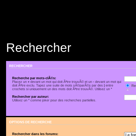
Rechercher
RECHERCHER
Recherche par mots-clÃ©s:
Placez un
+
devant un mot qui doit Ãªtre trouvÃ© et un
-
devant un mot qui
doit Ãªtre exclu. Tapez une suite de mots sÃ©parÃ©s par des
|
entre
Rec
crochets si uniquement un des mots doit Ãªtre trouvÃ©. Utilisez un *
Rec
comme joker pour des recherches partielles.
Rechercher par auteur:
Utilisez un * comme joker pour des recherches partielles.
OPTIONS DE RECHERCHE
Rechercher dans les forums: