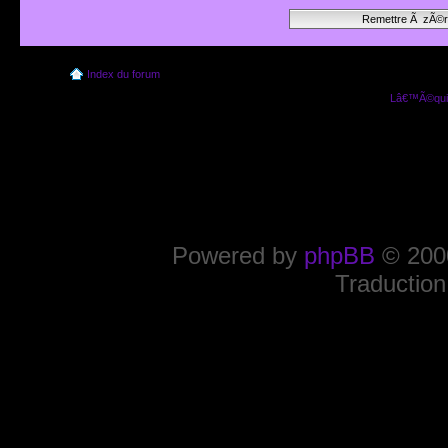
Index du forum
Lâ€™Ã©quip
Powered by
phpBB
© 2000
Traduction