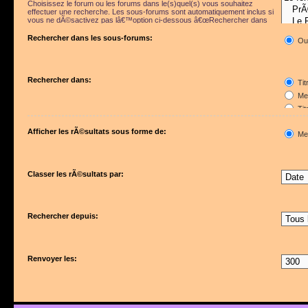
Choisissez le forum ou les forums dans le(s)quel(s) vous souhaitez
effectuer une recherche. Les sous-forums sont automatiquement inclus si
vous ne dÃ©sactivez pas lâ€™option ci-dessous â€œRechercher dans
les sous-forumsâ€.
Rechercher dans les sous-forums:
Ou
Rechercher dans:
Tit
Mes
Tit
Pre
Afficher les rÃ©sultats sous forme de:
Me
Classer les rÃ©sultats par:
Rechercher depuis:
Renvoyer les: