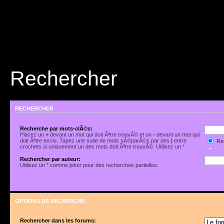
Rechercher
RECHERCHER
Recherche par mots-clÃ©s:
Placez un
+
devant un mot qui doit Ãªtre trouvÃ© et un
-
devant un mot qui
doit Ãªtre exclu. Tapez une suite de mots sÃ©parÃ©s par des
|
entre
Rec
crochets si uniquement un des mots doit Ãªtre trouvÃ©. Utilisez un *
Rec
comme joker pour des recherches partielles.
Rechercher par auteur:
Utilisez un * comme joker pour des recherches partielles.
OPTIONS DE RECHERCHE
Rechercher dans les forums: