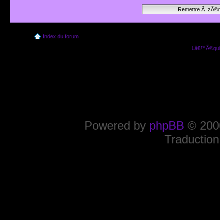
Index du forum
Lâ€™Ã©quip
Powered by
phpBB
© 2000
Traduction