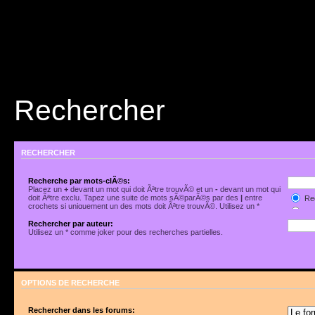
Rechercher
RECHERCHER
Recherche par mots-clÃ©s:
Placez un
+
devant un mot qui doit Ãªtre trouvÃ© et un
-
devant un mot qui
doit Ãªtre exclu. Tapez une suite de mots sÃ©parÃ©s par des
|
entre
Rec
crochets si uniquement un des mots doit Ãªtre trouvÃ©. Utilisez un *
Rec
comme joker pour des recherches partielles.
Rechercher par auteur:
Utilisez un * comme joker pour des recherches partielles.
OPTIONS DE RECHERCHE
Rechercher dans les forums: