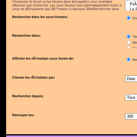
Choisissez le forum ou les forums dans le(s)quel(s) vous souhaitez
effectuer une recherche. Les sous-forums sont automatiquement inclus si
vous ne dÃ©sactivez pas lâ€™option ci-dessous â€œRechercher dans
les sous-forumsâ€.
Rechercher dans les sous-forums:
Ou
Rechercher dans:
Tit
Mes
Tit
Pre
Afficher les rÃ©sultats sous forme de:
Me
Classer les rÃ©sultats par:
Rechercher depuis:
Renvoyer les: