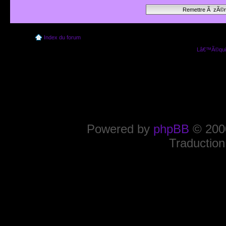
Index du forum
Lâ€™Ã©quip
Powered by
phpBB
© 2000
Traduction