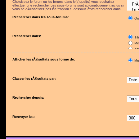
Choisissez le forum ou les forums dans le(s)quel(s) vous souhaitez
effectuer une recherche. Les sous-forums sont automatiquement inclus si
vous ne dÃ©sactivez pas lâ€™option ci-dessous â€œRechercher dans
les sous-forumsâ€.
Rechercher dans les sous-forums:
Ou
Rechercher dans:
Tit
Mes
Tit
Pre
Afficher les rÃ©sultats sous forme de:
Me
Classer les rÃ©sultats par:
Rechercher depuis:
Renvoyer les: