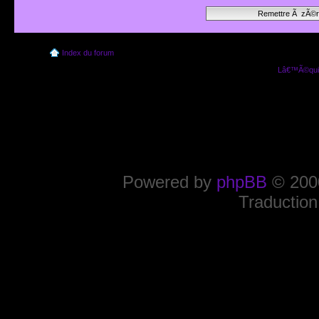
Index du forum
Lâ€™Ã©quip
Powered by
phpBB
© 2000
Traduction