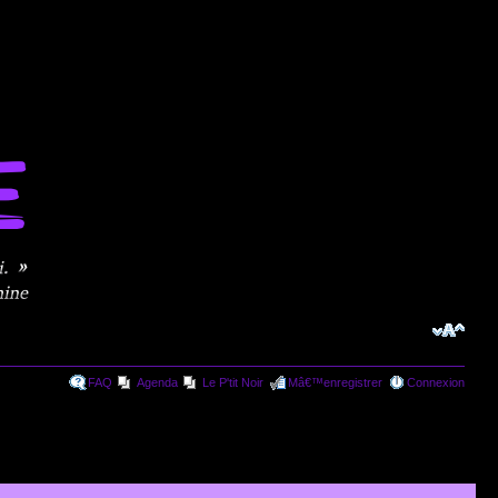
FAQ
Agenda
Le P'tit Noir
Mâ€™enregistrer
Connexion