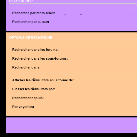
RECHERCHER
Recherche par mots-clÃ©s:
Placez un
+
devant un mot qui doit Ãªtre trouvÃ© et un
-
devant un mot qui doit Ãªtr
suite de mots sÃ©parÃ©s par des
|
entre crochets si uniquement un des mots doit Ã
Rechercher par auteur:
Utilisez un * comme joker pour des recherches partielles.
Utilisez un * comme joker pour des recherches partielles.
OPTIONS DE RECHERCHE
Rechercher dans les forums:
Choisissez le forum ou les forums dans le(s)quel(s) vous souhaitez effectuer une 
forums sont automatiquement inclus si vous ne dÃ©sactivez pas lâ€™option ci-des
Rechercher dans les sous-forums:
â€œRechercher dans les sous-forumsâ€.
Rechercher dans:
Afficher les rÃ©sultats sous forme de:
Classer les rÃ©sultats par:
Rechercher depuis:
Renvoyer les: