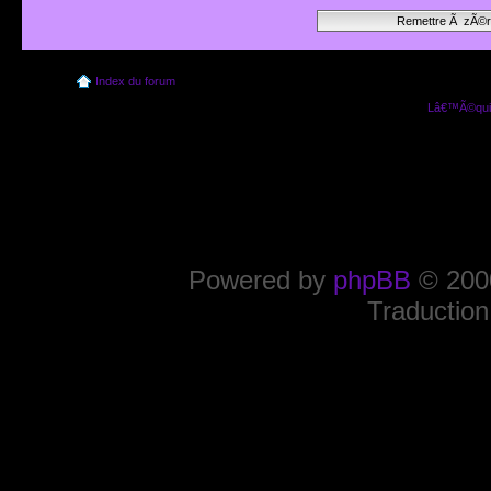
Index du forum
Lâ€™Ã©quip
Powered by
phpBB
© 2000
Traduction