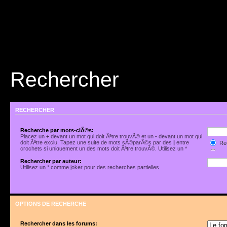
Rechercher
RECHERCHER
Recherche par mots-clÃ©s:
Placez un
+
devant un mot qui doit Ãªtre trouvÃ© et un
-
devant un mot qui
doit Ãªtre exclu. Tapez une suite de mots sÃ©parÃ©s par des
|
entre
Rec
crochets si uniquement un des mots doit Ãªtre trouvÃ©. Utilisez un *
Rec
comme joker pour des recherches partielles.
Rechercher par auteur:
Utilisez un * comme joker pour des recherches partielles.
OPTIONS DE RECHERCHE
Rechercher dans les forums: