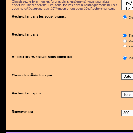
Choisissez le forum ou les forums dans le(s)quel(s) vous souhaitez
effectuer une recherche. Les sous-forums sont automatiquement inclus si
vous ne dÃ©sactivez pas lâ€™option ci-dessous â€œRechercher dans
les sous-forumsâ€.
Rechercher dans les sous-forums:
Ou
Rechercher dans:
Tit
Mes
Tit
Pre
Afficher les rÃ©sultats sous forme de:
Me
Classer les rÃ©sultats par:
Rechercher depuis:
Renvoyer les: