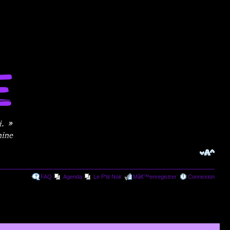
FAQ
Agenda
Le P'tit Noir
Mâ€™enregistrer
Connexion