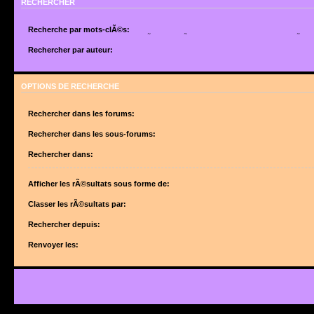
RECHERCHER
Recherche par mots-clÃ©s:
Placez un
+
devant un mot qui doit Ãªtre trouvÃ© et un
-
devant un mot qui doit Ãªtr
suite de mots sÃ©parÃ©s par des
|
entre crochets si uniquement un des mots doit Ã
Rechercher par auteur:
Utilisez un * comme joker pour des recherches partielles.
Utilisez un * comme joker pour des recherches partielles.
OPTIONS DE RECHERCHE
Rechercher dans les forums:
Choisissez le forum ou les forums dans le(s)quel(s) vous souhaitez effectuer une 
forums sont automatiquement inclus si vous ne dÃ©sactivez pas lâ€™option ci-des
Rechercher dans les sous-forums:
â€œRechercher dans les sous-forumsâ€.
Rechercher dans:
Afficher les rÃ©sultats sous forme de:
Classer les rÃ©sultats par:
Rechercher depuis:
Renvoyer les: