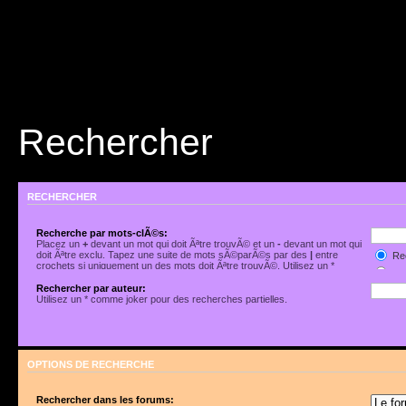
Rechercher
RECHERCHER
Recherche par mots-clÃ©s:
Placez un
+
devant un mot qui doit Ãªtre trouvÃ© et un
-
devant un mot qui
doit Ãªtre exclu. Tapez une suite de mots sÃ©parÃ©s par des
|
entre
Rec
crochets si uniquement un des mots doit Ãªtre trouvÃ©. Utilisez un *
Rec
comme joker pour des recherches partielles.
Rechercher par auteur:
Utilisez un * comme joker pour des recherches partielles.
OPTIONS DE RECHERCHE
Rechercher dans les forums: