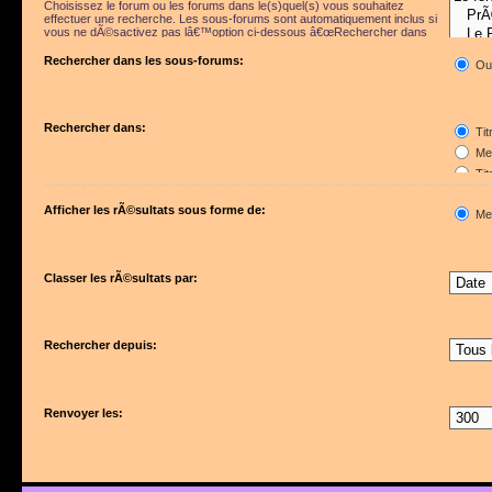
Choisissez le forum ou les forums dans le(s)quel(s) vous souhaitez
effectuer une recherche. Les sous-forums sont automatiquement inclus si
vous ne dÃ©sactivez pas lâ€™option ci-dessous â€œRechercher dans
les sous-forumsâ€.
Rechercher dans les sous-forums:
Ou
Rechercher dans:
Tit
Mes
Tit
Pre
Afficher les rÃ©sultats sous forme de:
Me
Classer les rÃ©sultats par:
Rechercher depuis:
Renvoyer les: