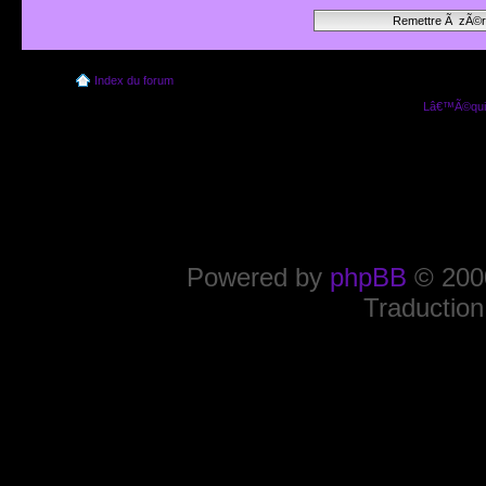
Index du forum
Lâ€™Ã©quip
Powered by
phpBB
© 2000
Traduction